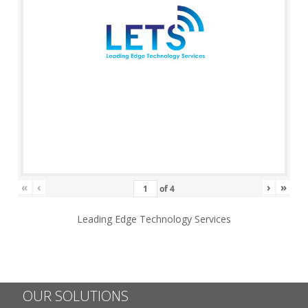
«
‹
›
»
of
4
Leading Edge Technology Services
OUR SOLUTIONS