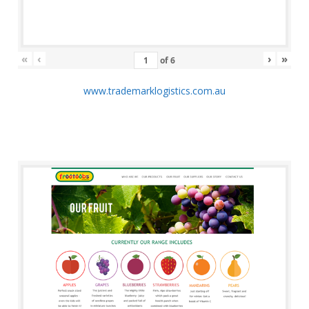
«
‹
›
»
of
6
www.trademarklogistics.com.au