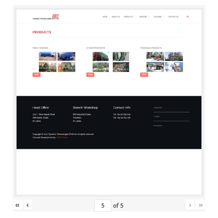
«
‹
›
»
of
5