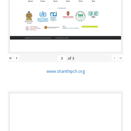
«
‹
›
»
of
3
www.shanthipch.org