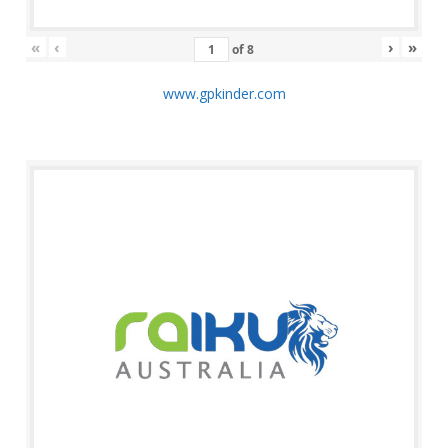
«
‹
›
»
of
8
www.gpkinder.com