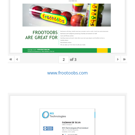
«
‹
›
»
of
3
www.frootoobs.com