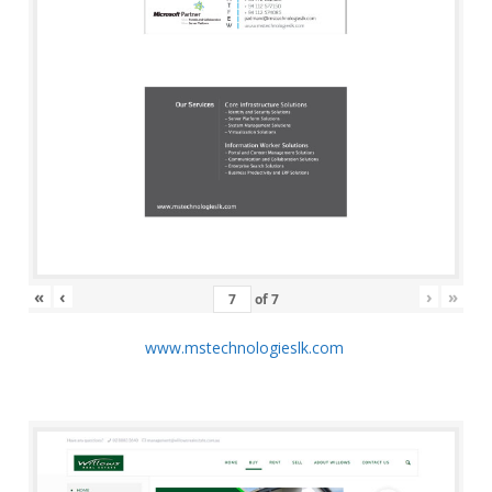
«
‹
›
»
of
7
www.mstechnologieslk.com