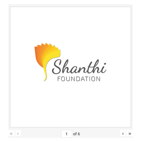
«
‹
›
»
of
6