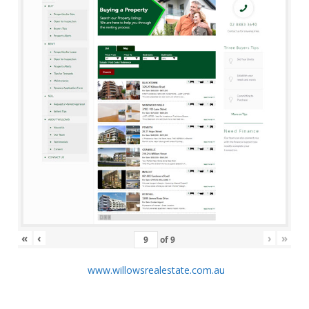
«
‹
›
»
of
9
www.willowsrealestate.com.au