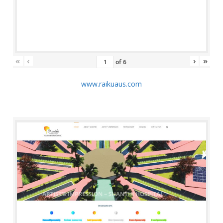
«
‹
›
»
of
6
www.raikuaus.com