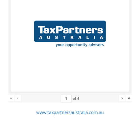
«
‹
›
»
of
4
www.taxpartnersaustralia.com.au