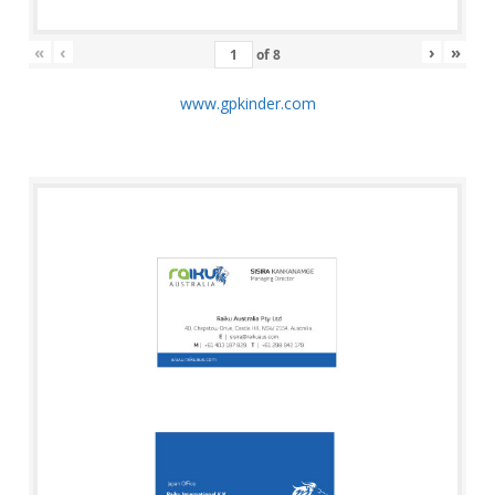
«
‹
›
»
of
8
www.gpkinder.com