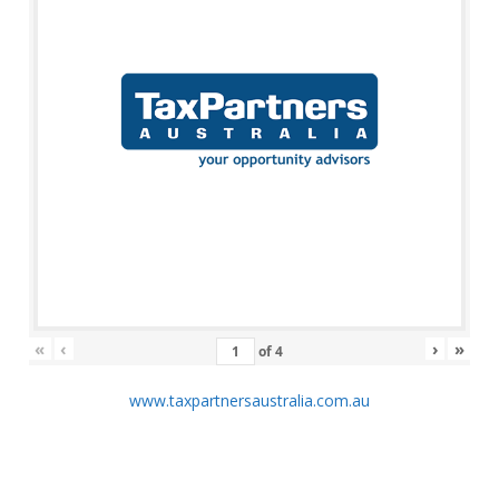
«
‹
›
»
of
4
www.taxpartnersaustralia.com.au