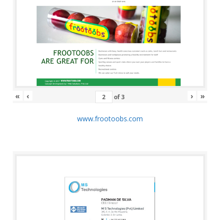
«
‹
›
»
of
3
www.frootoobs.com