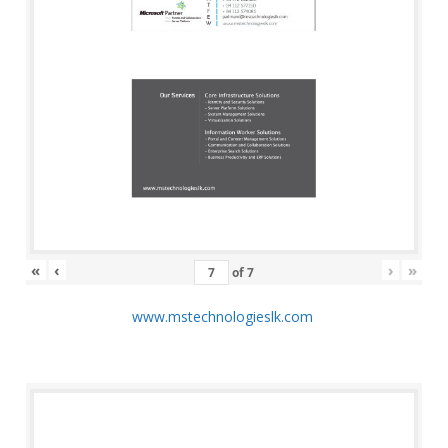
«
‹
›
»
of
7
www.mstechnologieslk.com