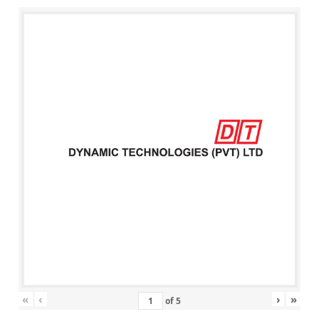
«
‹
›
»
of
5