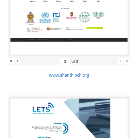
«
‹
›
»
of
3
www.shanthipch.org