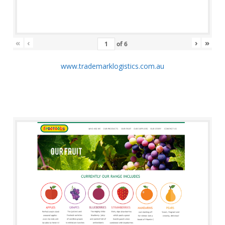
«
‹
›
»
of
6
www.trademarklogistics.com.au