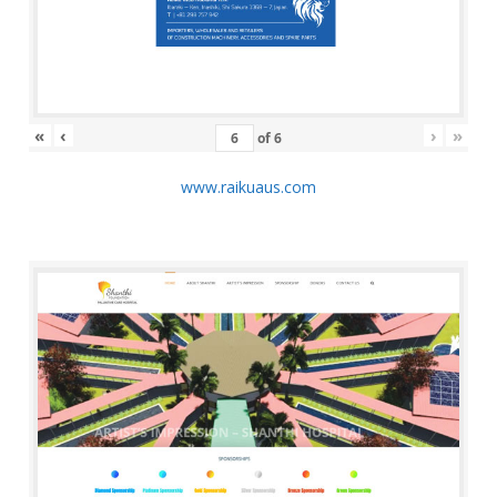
«
‹
›
»
of
6
www.raikuaus.com