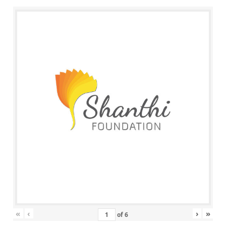
«
‹
›
»
of
6