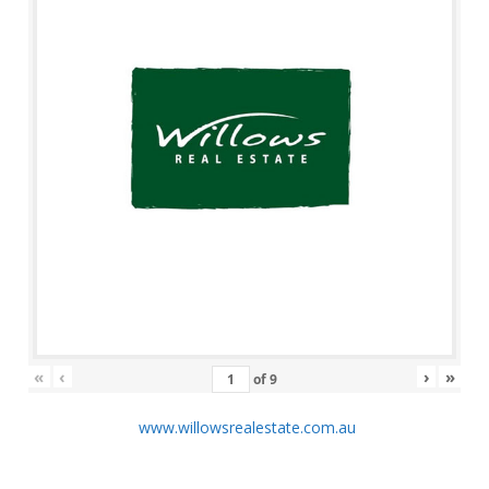
«
‹
›
»
of
9
www.willowsrealestate.com.au