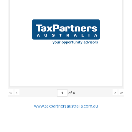
«
‹
›
»
of
4
www.taxpartnersaustralia.com.au