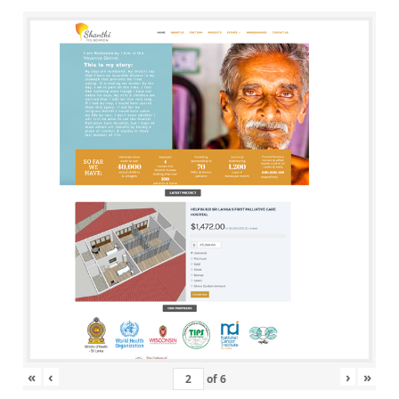
«
‹
›
»
of
6