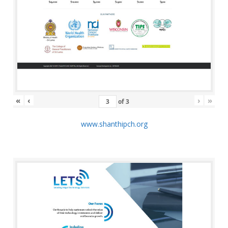
«
‹
›
»
of
3
www.shanthipch.org