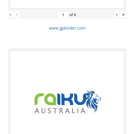
«
‹
›
»
of
8
www.gpkinder.com