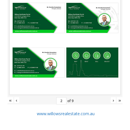
«
‹
›
»
of
9
www.willowsrealestate.com.au