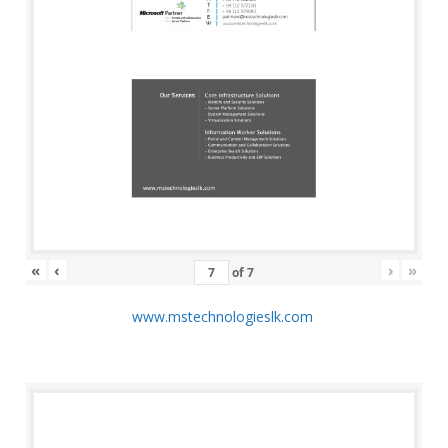
«
‹
›
»
of
7
www.mstechnologieslk.com