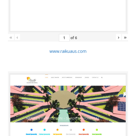
«
‹
›
»
of
6
www.raikuaus.com