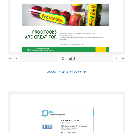
«
‹
›
»
of
3
www.frootoobs.com