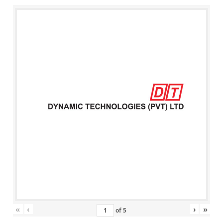
«
‹
›
»
of
5