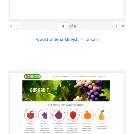
«
‹
›
»
of
6
www.trademarklogistics.com.au