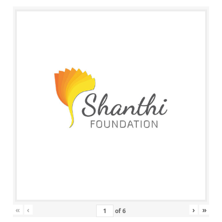
«
‹
›
»
of
6