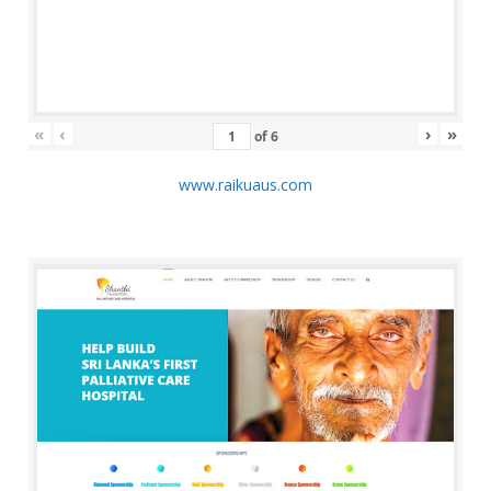
«
‹
›
»
of
6
www.raikuaus.com