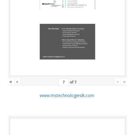
«
‹
›
»
of
7
www.mstechnologieslk.com