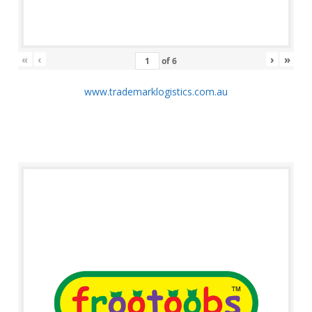
«
‹
›
»
of
6
www.trademarklogistics.com.au