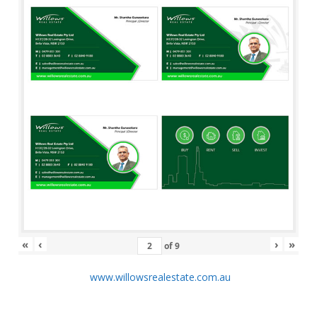
«
‹
›
»
of
9
www.willowsrealestate.com.au