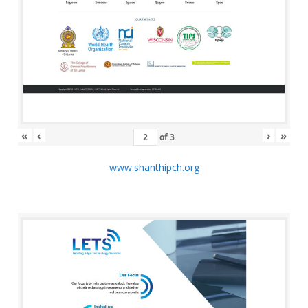
«
‹
›
»
of
3
www.shanthipch.org