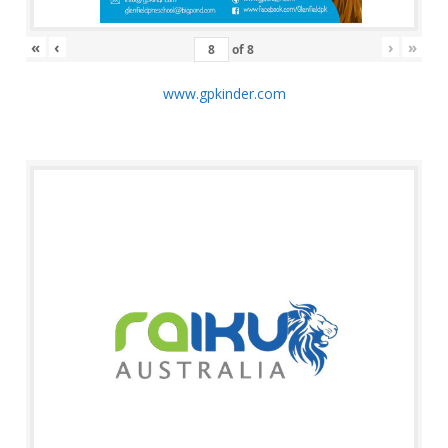
«
‹
›
»
of
8
www.gpkinder.com