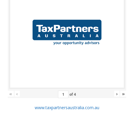
«
‹
›
»
of
4
www.taxpartnersaustralia.com.au