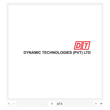
«
‹
›
»
of
5