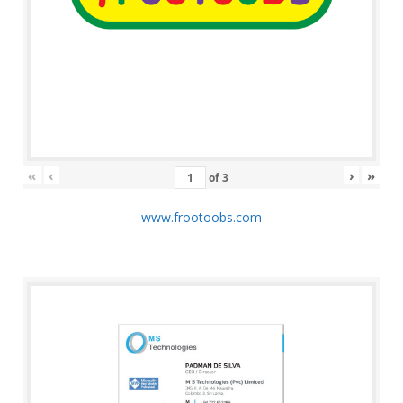
«
‹
›
»
of
3
www.frootoobs.com